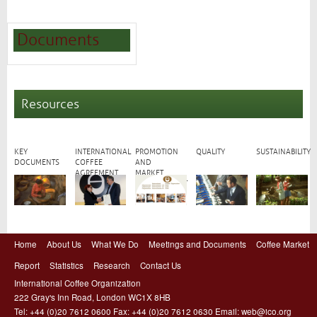
Documents
Resources
KEY
INTERNATIONAL
PROMOTION
QUALITY
SUSTAINABILITY
DOCUMENTS
COFFEE
AND
AGREEMENT
MARKET
DEVELOPMENT
Home
About Us
What We Do
Meetings and Documents
Coffee Market
Report
Statistics
Research
Contact Us
International Coffee Organization
222 Gray's Inn Road, London WC1X 8HB
Tel: +44 (0)20 7612 0600 Fax: +44 (0)20 7612 0630 Email:
web@ico.org