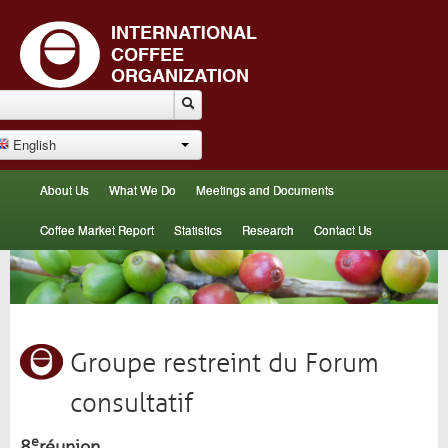
English
About Us
What We Do
Meetings and Documents
Coffee Market Report
Statistics
Research
Contact Us
Groupe restreint du Forum
consultatif
e
8
réunion