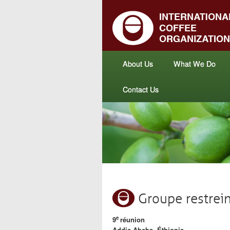
About Us
What We Do
Contact Us
Groupe restrein
e
9
réunion
Addis Abeba, Éthiopie