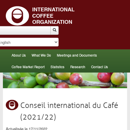
About Us
What We Do
Meetings and Documents
Coffee Market Report
Statistics
Research
Contact Us
Conseil international du Café
(2021/22)
Actualisée le 17/11/2022