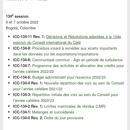
e
134
session
6 et 7 octobre 2022
Bogotá, Colombie
ICC-134-11 Rev. 1:
Décisions et Résolutions adoptées à la 134e
session du Conseil international du Café
ICC-134-9:
Procédure visant à remédier aux écarts importants
dans les données sur les exportations/importations
ICC-134-8:
Communiqué commun - Agir en période de turbulence
ICC-134-7:
Programme des activités et allocation des crédits pour
l'année caféière 2022/2
3
ICC-134-6:
Budget administratif pour l'exercice 2022/23
ICC-134-4 Rev. 1:
Nouvelle répartition des voix au sein du Conseil
pour l’année caféière 2021/22
ICC-134-3:
Répartition initiale des voix au sein du Conseil pour
l’année caféière 2022/23
ICC-134-2 Rev. 1:
Limites maximales de résidus (LMR)
ICC-134-1:
Mélanges et succédanés
ICC-134-0 Rev. 2:
Ordre du jour provisoire