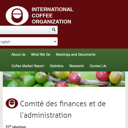
About Us
What We Do
Meetings and Documents
Coffee Market Report
Statistics
Research
Contact Us
Comité des finances et de
l’administration
e
21
réunion