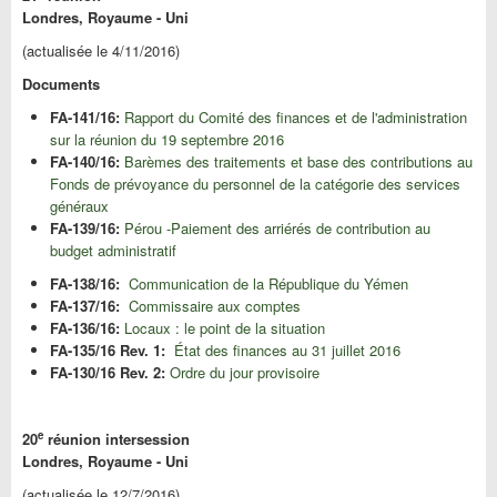
Londres, Royaume - Uni
(actualisée le 4/11/2016)
Documents
FA-141/16:
Rapport du Comité des finances et de l'administration
sur la réunion du 19 septembre 2016
FA-140/16:
Barèmes des traitements
et base des contributions au
Fonds de prévoyance du personnel de la catégorie des services
généraux
FA-139/16:
Pérou -Paiement des arriérés de contribution au
budget administratif
FA-138/16:
Communication de la République du Yémen
FA-137
/16:
Commissaire aux comptes
FA-136/16:
Locaux : le point de la situation
FA-135
/16 Rev. 1:
État des finances au 31 juillet 2016
FA-130/16 Rev. 2:
Ordre du jour provisoire
e
20
réunion intersession
Londres,
Royaume - Uni
(actualisée le 12/7/2016)