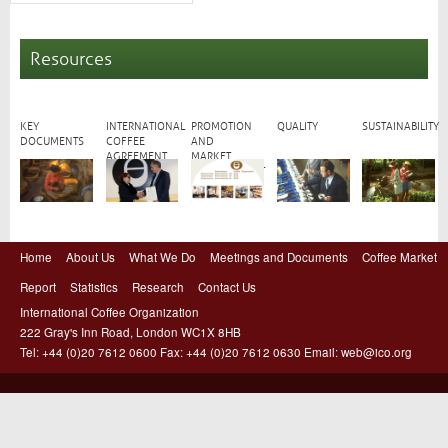
Resources
KEY
INTERNATIONAL
PROMOTION
QUALITY
SUSTAINABILITY
DOCUMENTS
COFFEE
AND
AGREEMENT
MARKET
DEVELOPMENT
Home
About Us
What We Do
Meetings and Documents
Coffee Market
Report
Statistics
Research
Contact Us
International Coffee Organization
222 Gray's Inn Road, London WC1X 8HB
Tel: +44 (0)20 7612 0600 Fax: +44 (0)20 7612 0630 Email:
web@ico.org